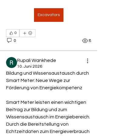
Excavators
0
0
8
Rupali Wankhede
10. Juni 2026
Bildung und Wissensaustausch durch 
Smart Meter: Neue Wege zur 
Förderung von Energiekompetenz
Info
Smart Meter leisten einen wichtigen 
Hier tauschen sich LandFrauen über
Weiterbildungen, Kurse, T
...
Beitrag zur Bildung und zum 
Weiterlesen
Wissensaustausch im Energiebereich. 
Durch die Bereitstellung von 
Echtzeitdaten zum Energieverbrauch 
Mitglieder