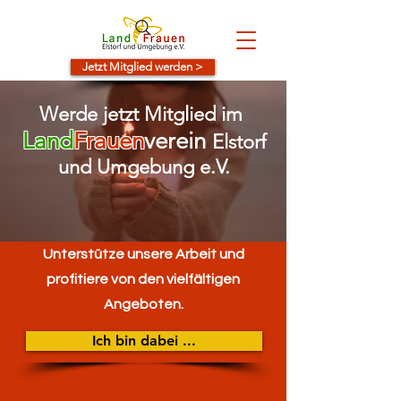
Jetzt Mitglied werden >
Werde jetzt Mitglied im
Land
Frauen
verein
Elstorf
und Umgebung e.V.
Unterstütze unsere Arbeit und
profitiere von den vielfältigen
Angeboten.
Ich bin dabei ...