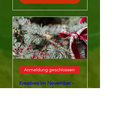
Anmeldung geschlossen
Kreatives im November -
Adventsgestecke
Veranstaltungsdatum 25.
November 2026
Mehr Infos
Details