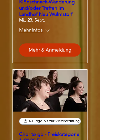
Klönschnack-Wanderung
und/oder Treffen im
Landhof Neu Wulmstorf
Mi., 23. Sept.
Mehr Infos
Mehr & Anmeldung
49 Tage bis zur Veranstaltung
Chor to go - Preiskategorie