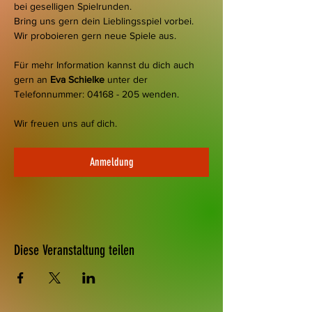
bei geselligen Spielrunden.
Bring uns gern dein Lieblingsspiel vorbei. 
Wir proboieren gern neue Spiele aus.
Für mehr Information kannst du dich auch 
gern an 
Eva Schielke
 unter der 
Telefonnummer: 04168 - 205 wenden.
Wir freuen uns auf dich.  
Anmeldung
Diese Veranstaltung teilen