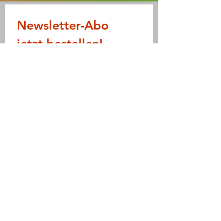
Newsletter-Abo 
jetzt bestellen!
Möchtest du keine Aktion der 
LandFrauen verpassen?
Dann registriere dich hier für 
unseren Newsletter.
E-Mail-Adresse
*
Vorname
*
Nachname
*
Ja, ich möchte den Newsletter 
abonnieren.
*