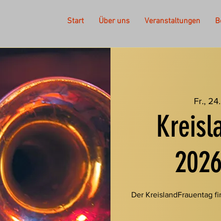
Start
Über uns
Veranstaltungen
B
Fr., 24
Kreisl
2026
Der KreislandFrauentag fi