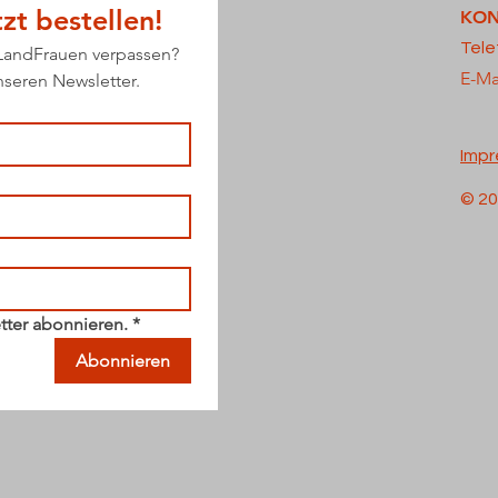
zt bestellen!
KON
Tele
 LandFrauen verpassen?
E-Ma
unseren Newsletter.
Imp
© 20
tter abonnieren.
*
Abonnieren