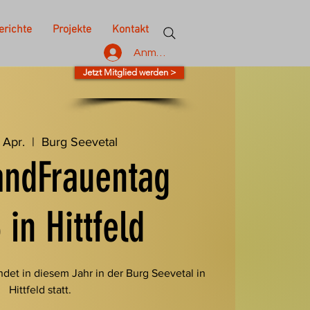
erichte
Projekte
Kontakt
Anmelden
Jetzt Mitglied werden >
. Apr.
  |  
Burg Seevetal
andFrauentag
 in Hittfeld
ndet in diesem Jahr in der Burg Seevetal in
Hittfeld statt.