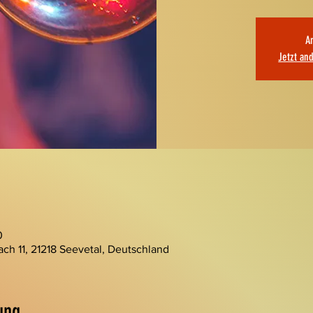
A
Jetzt an
0
ch 11, 21218 Seevetal, Deutschland
ung